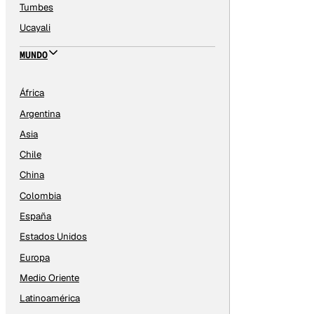
Tumbes
Ucayali
MUNDO
África
Argentina
Asia
Chile
China
Colombia
España
Estados Unidos
Europa
Medio Oriente
Latinoamérica