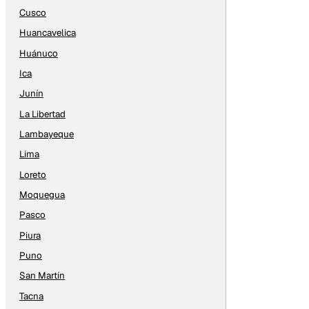
Cusco
Huancavelica
Huánuco
Ica
Junín
La Libertad
Lambayeque
Lima
Loreto
Moquegua
Pasco
Piura
Puno
San Martín
Tacna