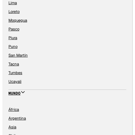
Lima
Loreto
Moquegua
Pasco
Piura
Puno
San Martín
Tacna
Tumbes
Ucayali
MUNDO
África
Argentina
Asia