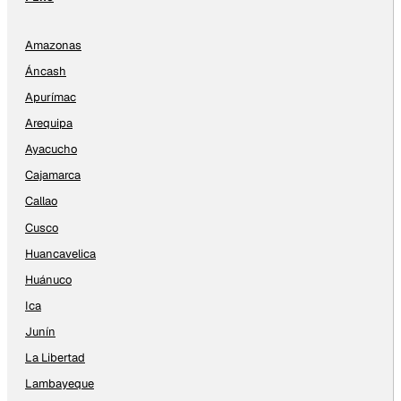
Amazonas
Áncash
Apurímac
Arequipa
Ayacucho
Cajamarca
Callao
Cusco
Huancavelica
Huánuco
Ica
Junín
La Libertad
Lambayeque