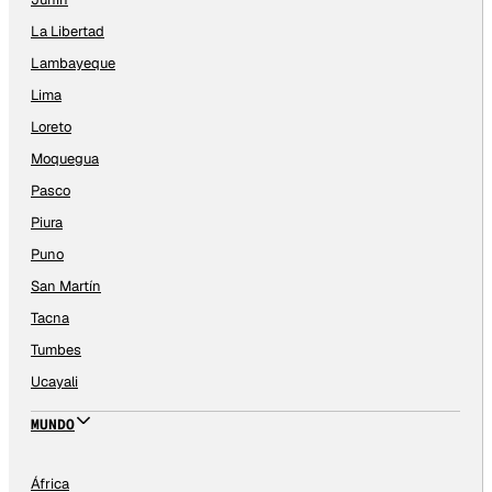
La Libertad
Lambayeque
Lima
Loreto
Moquegua
Pasco
Piura
Puno
San Martín
Tacna
Tumbes
Ucayali
MUNDO
África