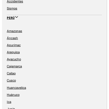
Accidentes
Sismos
PERÚ
Amazonas
Áncash
Apurímac
Arequipa
Ayacucho
Cajamarca
Callao
Cusco
Huancavelica
Huánuco
Ica
Junín