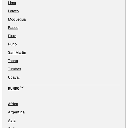
Lima
Loreto
Moquegua
Pasco
Piura
Puno
San Martín
Tacna
Tumbes
Ucayali
MUNDO
África
Argentina
Asia