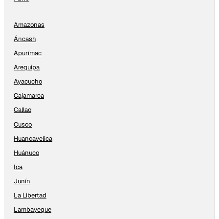
Amazonas
Áncash
Apurímac
Arequipa
Ayacucho
Cajamarca
Callao
Cusco
Huancavelica
Huánuco
Ica
Junín
La Libertad
Lambayeque