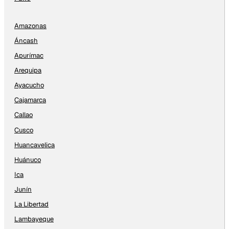
Amazonas
Áncash
Apurímac
Arequipa
Ayacucho
Cajamarca
Callao
Cusco
Huancavelica
Huánuco
Ica
Junín
La Libertad
Lambayeque