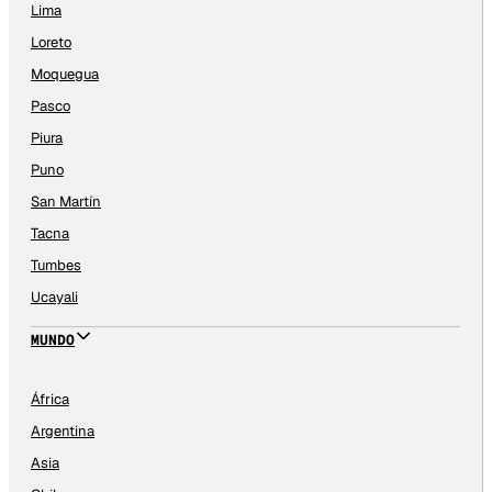
Lima
Loreto
Moquegua
Pasco
Piura
Puno
San Martín
Tacna
Tumbes
Ucayali
MUNDO
África
Argentina
Asia