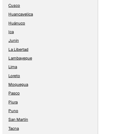
Cusco
Huancavelica
Huánuco
Ica
Junín
La Libertad
Lambayeque
Lima
Loreto
Moquegua
Pasco
Piura
Puno
San Martín
Tacna