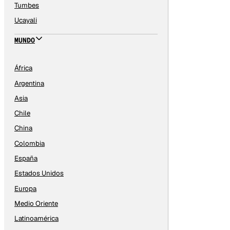
Tumbes
Ucayali
MUNDO
África
Argentina
Asia
Chile
China
Colombia
España
Estados Unidos
Europa
Medio Oriente
Latinoamérica