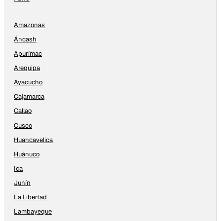
Amazonas
Áncash
Apurímac
Arequipa
Ayacucho
Cajamarca
Callao
Cusco
Huancavelica
Huánuco
Ica
Junín
La Libertad
Lambayeque