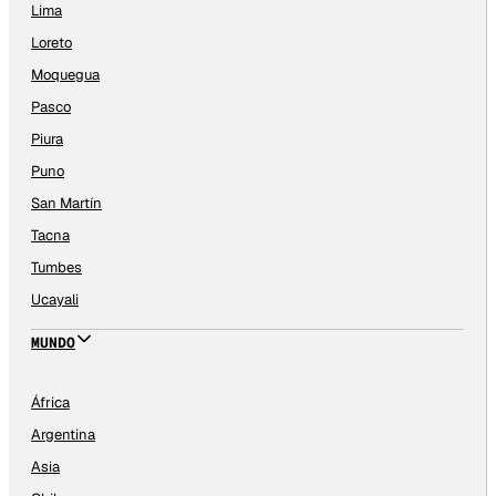
Lima
Loreto
Moquegua
Pasco
Piura
Puno
San Martín
Tacna
Tumbes
Ucayali
MUNDO
África
Argentina
Asia