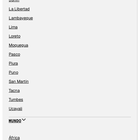
La Libertad
Lambayeque
Lima
Loreto
Moquegua
Pasco
Piura
Puno
San Martín
Tacna
Tumbes
Ucayali
MUNDO
África