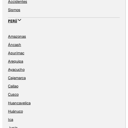
Accidentes
Sismos
PERÚ
Amazonas
Áncash
Apurímac
Arequipa
Ayacucho
Cajamarca
Callao
Cusco
Huancavelica
Huánuco
Ica
Junín