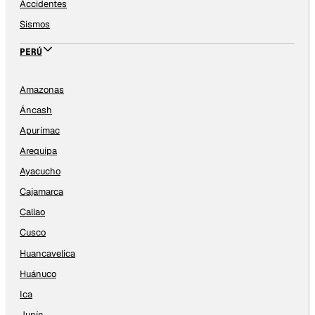
Accidentes
Sismos
PERÚ
Amazonas
Áncash
Apurímac
Arequipa
Ayacucho
Cajamarca
Callao
Cusco
Huancavelica
Huánuco
Ica
Junín