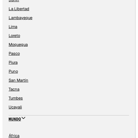
La Libertad
Lambayeque
Lima
Loreto
Moquegua
Pasco
Piura
Puno
San Martín
Tacna
Tumbes
Ucayali
MUNDO
África