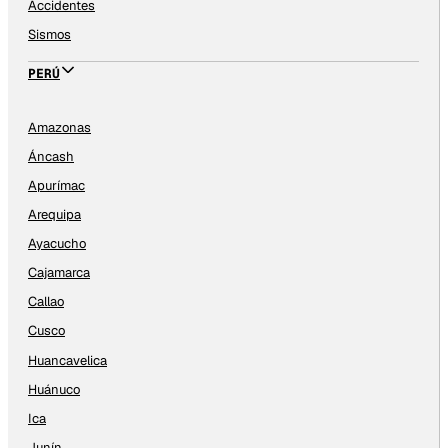
Accidentes
Sismos
PERÚ
Amazonas
Áncash
Apurímac
Arequipa
Ayacucho
Cajamarca
Callao
Cusco
Huancavelica
Huánuco
Ica
Junín