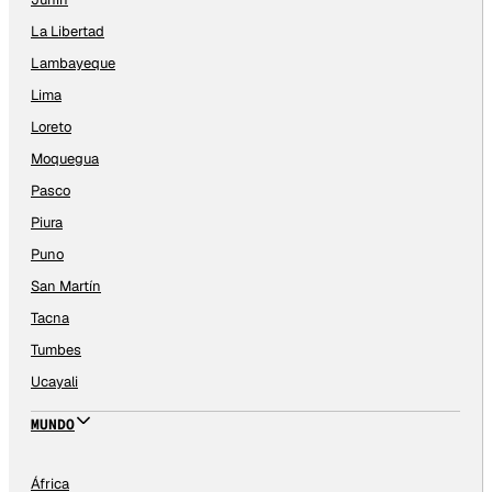
La Libertad
Lambayeque
Lima
Loreto
Moquegua
Pasco
Piura
Puno
San Martín
Tacna
Tumbes
Ucayali
MUNDO
África