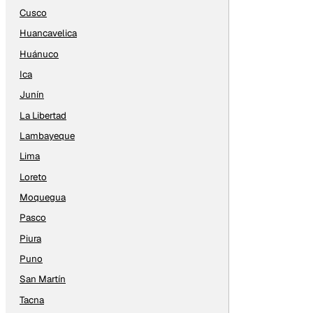
Cusco
Huancavelica
Huánuco
Ica
Junín
La Libertad
Lambayeque
Lima
Loreto
Moquegua
Pasco
Piura
Puno
San Martín
Tacna