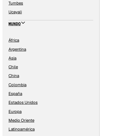
Tumbes
Ucayali
MUNDO
África
Argentina
Asia
Chile
China
Colombia
España
Estados Unidos
Europa
Medio Oriente
Latinoamérica