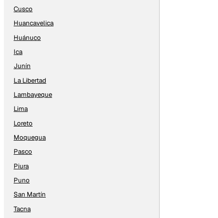
Cusco
Huancavelica
Huánuco
Ica
Junín
La Libertad
Lambayeque
Lima
Loreto
Moquegua
Pasco
Piura
Puno
San Martín
Tacna