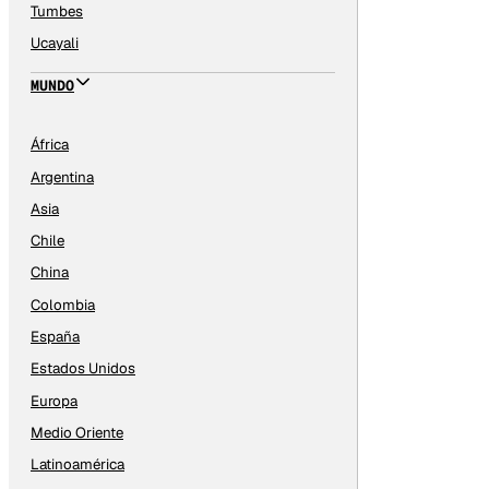
Tumbes
Ucayali
MUNDO
África
Argentina
Asia
Chile
China
Colombia
España
Estados Unidos
Europa
Medio Oriente
Latinoamérica