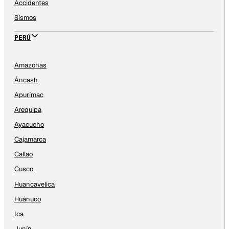
Accidentes
Sismos
PERÚ
Amazonas
Áncash
Apurímac
Arequipa
Ayacucho
Cajamarca
Callao
Cusco
Huancavelica
Huánuco
Ica
Junín