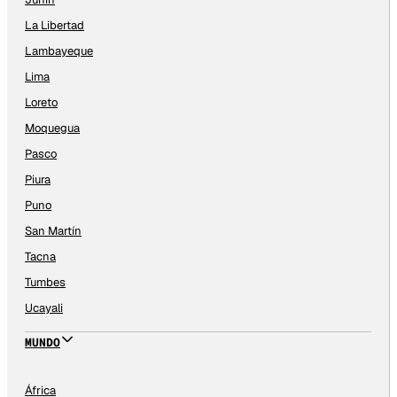
La Libertad
Lambayeque
Lima
Loreto
Moquegua
Pasco
Piura
Puno
San Martín
Tacna
Tumbes
Ucayali
MUNDO
África