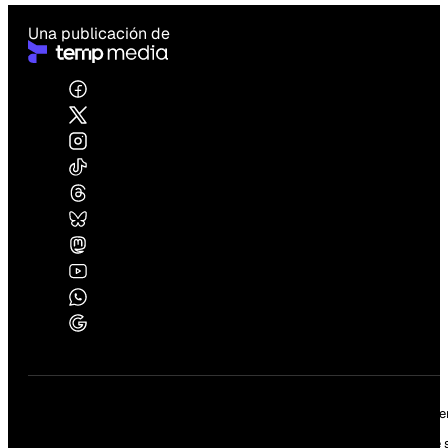
Una publicación de
Edición:
2891 |
Año:
VIII
Director fundador:
César Lévano |
Director periodístico:
Paco More
Los artículos firmados y/o de opinión son exclusiva responsabilidad de