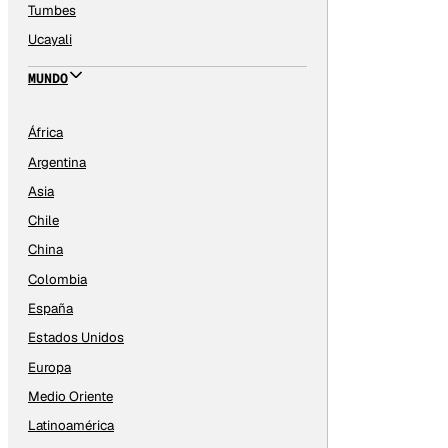
Tumbes
Ucayali
MUNDO
África
Argentina
Asia
Chile
China
Colombia
España
Estados Unidos
Europa
Medio Oriente
Latinoamérica