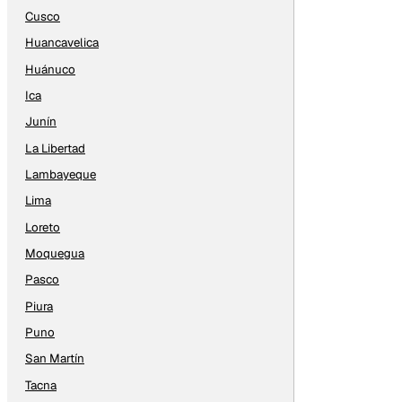
Cusco
Huancavelica
Huánuco
Ica
Junín
La Libertad
Lambayeque
Lima
Loreto
Moquegua
Pasco
Piura
Puno
San Martín
Tacna