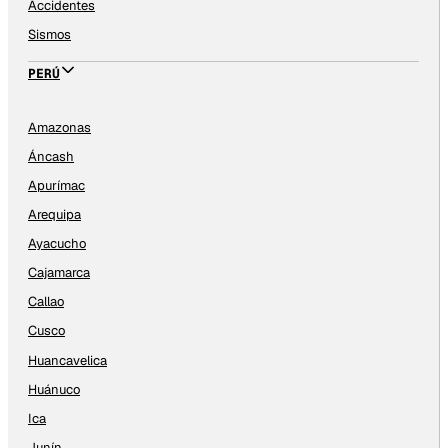
Accidentes
Sismos
PERÚ
Amazonas
Áncash
Apurímac
Arequipa
Ayacucho
Cajamarca
Callao
Cusco
Huancavelica
Huánuco
Ica
Junín