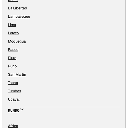
La Libertad
Lambayeque
Lima
Loreto
Moquegua
Pasco
Piura
Puno
San Martín
Tacna
Tumbes
Ucayali
MUNDO
África