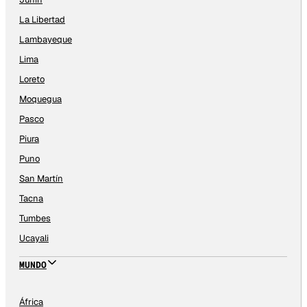
La Libertad
Lambayeque
Lima
Loreto
Moquegua
Pasco
Piura
Puno
San Martín
Tacna
Tumbes
Ucayali
MUNDO
África