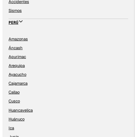
Accidentes
Sismos
PERÚ
Amazonas
Áncash
Apurímac
Arequipa
Ayacucho
Cajamarca
Callao
Cusco
Huancavelica
Huánuco
Ica
Junín