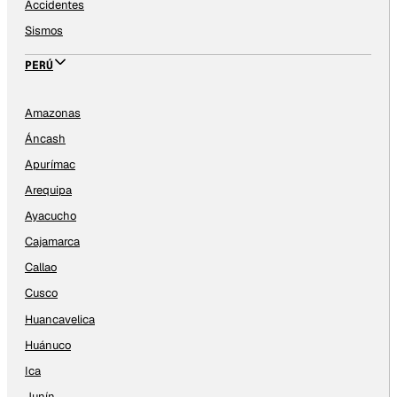
Accidentes
Sismos
PERÚ
Amazonas
Áncash
Apurímac
Arequipa
Ayacucho
Cajamarca
Callao
Cusco
Huancavelica
Huánuco
Ica
Junín