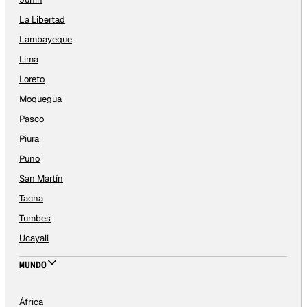
La Libertad
Lambayeque
Lima
Loreto
Moquegua
Pasco
Piura
Puno
San Martín
Tacna
Tumbes
Ucayali
MUNDO
África