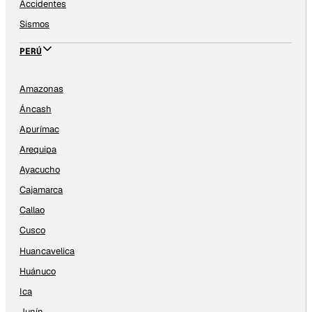
Accidentes
Sismos
PERÚ
Amazonas
Áncash
Apurímac
Arequipa
Ayacucho
Cajamarca
Callao
Cusco
Huancavelica
Huánuco
Ica
Junín