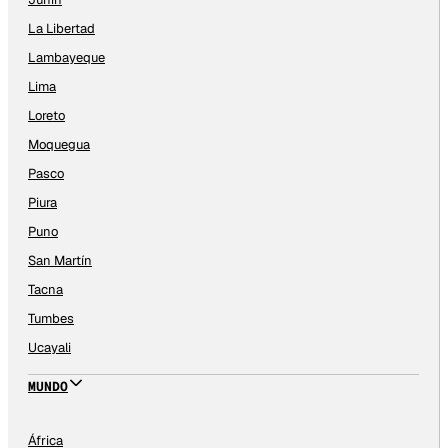
La Libertad
Lambayeque
Lima
Loreto
Moquegua
Pasco
Piura
Puno
San Martín
Tacna
Tumbes
Ucayali
MUNDO
África