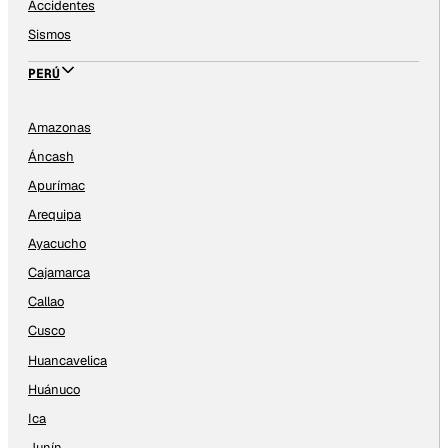
Accidentes
Sismos
PERÚ
Amazonas
Áncash
Apurímac
Arequipa
Ayacucho
Cajamarca
Callao
Cusco
Huancavelica
Huánuco
Ica
Junín