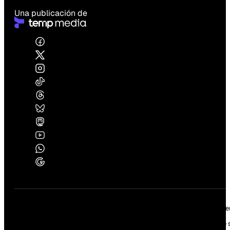
Una publicación de
Edición:
2888 |
Año:
VIII
Director fundador:
César Lévano |
Director periodístico:
Paco More
Los artículos firmados y/o de opinión son exclusiva responsabilidad de