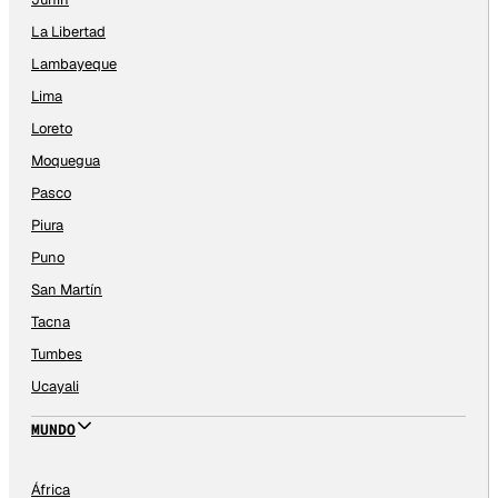
La Libertad
Lambayeque
Lima
Loreto
Moquegua
Pasco
Piura
Puno
San Martín
Tacna
Tumbes
Ucayali
MUNDO
África