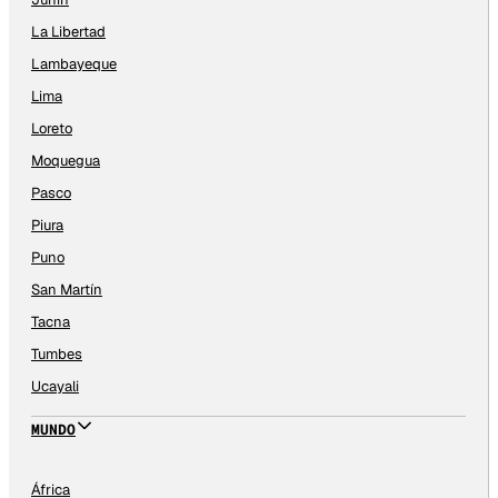
La Libertad
Lambayeque
Lima
Loreto
Moquegua
Pasco
Piura
Puno
San Martín
Tacna
Tumbes
Ucayali
MUNDO
África