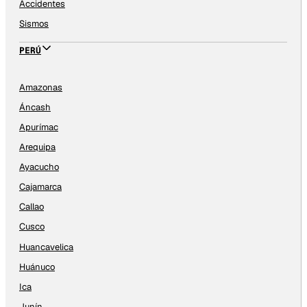
Accidentes
Sismos
PERÚ
Amazonas
Áncash
Apurímac
Arequipa
Ayacucho
Cajamarca
Callao
Cusco
Huancavelica
Huánuco
Ica
Junín