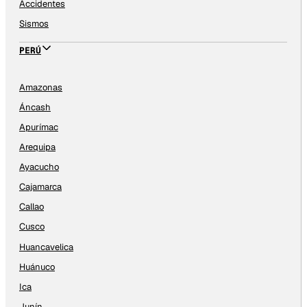
Accidentes
Sismos
PERÚ
Amazonas
Áncash
Apurímac
Arequipa
Ayacucho
Cajamarca
Callao
Cusco
Huancavelica
Huánuco
Ica
Junín