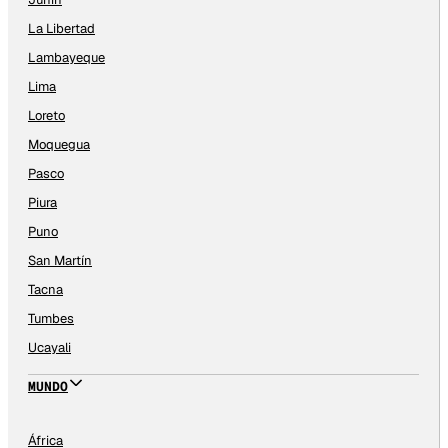
La Libertad
Lambayeque
Lima
Loreto
Moquegua
Pasco
Piura
Puno
San Martín
Tacna
Tumbes
Ucayali
MUNDO
África