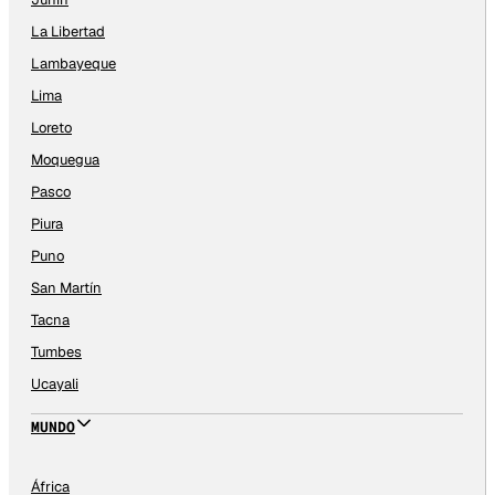
La Libertad
Lambayeque
Lima
Loreto
Moquegua
Pasco
Piura
Puno
San Martín
Tacna
Tumbes
Ucayali
MUNDO
África