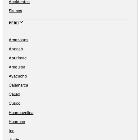
Accidentes
Sismos
PERÚ
Amazonas
Áncash
Apurímac
Arequipa
Ayacucho
Cajamarca
Callao
Cusco
Huancavelica
Huánuco
Ica
Junín