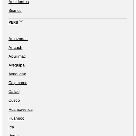
Accidentes
Sismos
PERÚ
Amazonas
Áncash
Apurímac
Arequipa
Ayacucho
Cajamarca
Callao
Cusco
Huancavelica
Huánuco
Ica
Junín