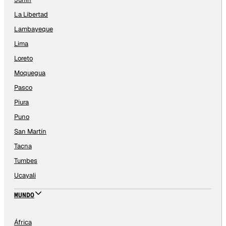
La Libertad
Lambayeque
Lima
Loreto
Moquegua
Pasco
Piura
Puno
San Martín
Tacna
Tumbes
Ucayali
MUNDO
África