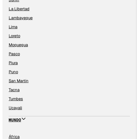
La Libertad
Lambayeque
Lima
Loreto
Moquegua
Pasco
Piura
Puno
San Martín
Tacna
Tumbes
Ucayali
MUNDO
África