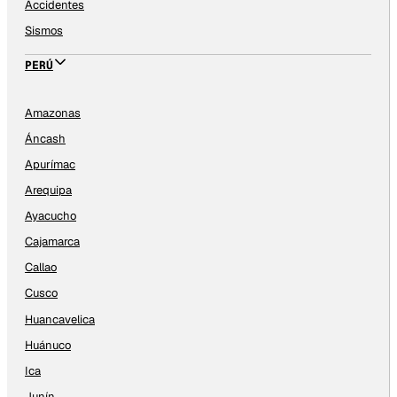
Accidentes
Sismos
PERÚ
Amazonas
Áncash
Apurímac
Arequipa
Ayacucho
Cajamarca
Callao
Cusco
Huancavelica
Huánuco
Ica
Junín