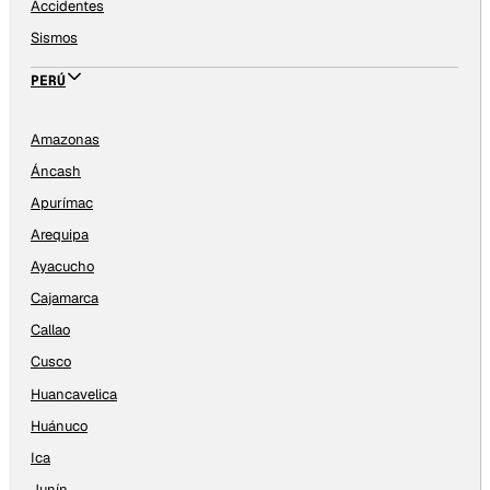
Accidentes
Sismos
PERÚ
Amazonas
Áncash
Apurímac
Arequipa
Ayacucho
Cajamarca
Callao
Cusco
Huancavelica
Huánuco
Ica
Junín