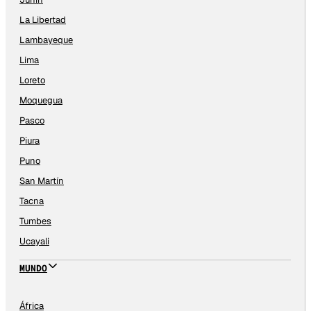
La Libertad
Lambayeque
Lima
Loreto
Moquegua
Pasco
Piura
Puno
San Martín
Tacna
Tumbes
Ucayali
MUNDO
África