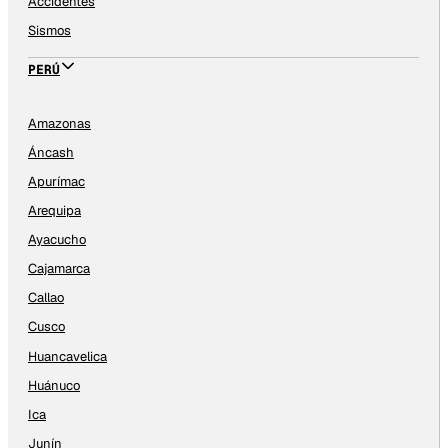
Accidentes
Sismos
PERÚ
Amazonas
Áncash
Apurímac
Arequipa
Ayacucho
Cajamarca
Callao
Cusco
Huancavelica
Huánuco
Ica
Junín