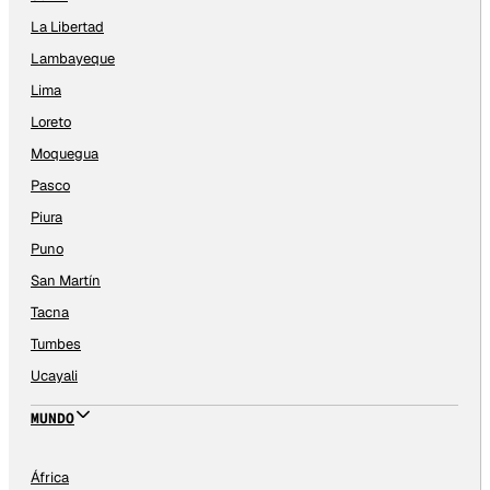
La Libertad
Lambayeque
Lima
Loreto
Moquegua
Pasco
Piura
Puno
San Martín
Tacna
Tumbes
Ucayali
MUNDO
África