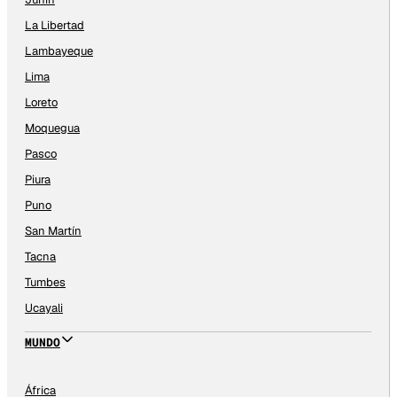
La Libertad
Lambayeque
Lima
Loreto
Moquegua
Pasco
Piura
Puno
San Martín
Tacna
Tumbes
Ucayali
MUNDO
África