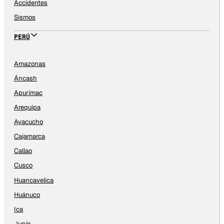
Accidentes
Sismos
PERÚ
Amazonas
Áncash
Apurímac
Arequipa
Ayacucho
Cajamarca
Callao
Cusco
Huancavelica
Huánuco
Ica
Junín