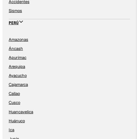
Accidentes
Sismos
PERÚ
Amazonas
Áncash
Apurímac
Arequipa
Ayacucho
Cajamarca
Callao
Cusco
Huancavelica
Huánuco
Ica
Junín