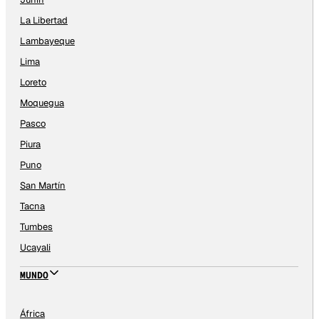
La Libertad
Lambayeque
Lima
Loreto
Moquegua
Pasco
Piura
Puno
San Martín
Tacna
Tumbes
Ucayali
MUNDO
África