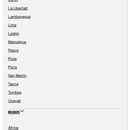
La Libertad
Lambayeque
Lima
Loreto
Moquegua
Pasco
Piura
Puno
San Martín
Tacna
Tumbes
Ucayali
MUNDO
África