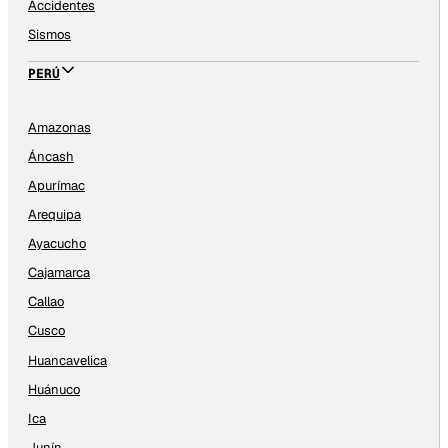
Accidentes
Sismos
PERÚ
Amazonas
Áncash
Apurímac
Arequipa
Ayacucho
Cajamarca
Callao
Cusco
Huancavelica
Huánuco
Ica
Junín