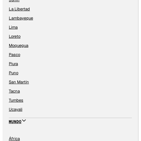
La Libertad
Lambayeque
Lima
Loreto
Moquegua
Pasco
Piura
Puno
San Martín
Tacna
Tumbes
Ucayali
MUNDO
África