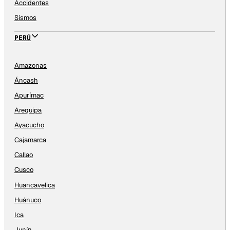
Accidentes
Sismos
PERÚ
Amazonas
Áncash
Apurímac
Arequipa
Ayacucho
Cajamarca
Callao
Cusco
Huancavelica
Huánuco
Ica
Junín