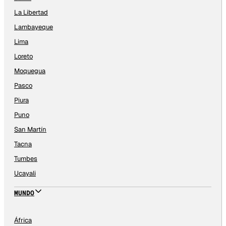
La Libertad
Lambayeque
Lima
Loreto
Moquegua
Pasco
Piura
Puno
San Martín
Tacna
Tumbes
Ucayali
MUNDO
África