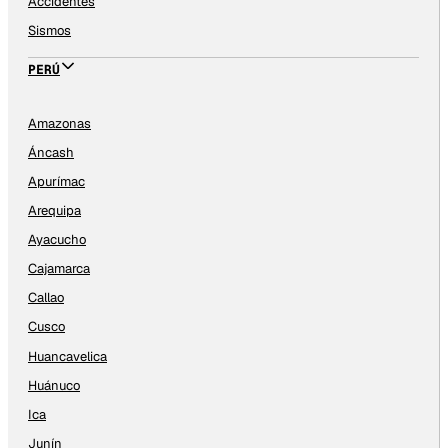
Accidentes
Sismos
PERÚ
Amazonas
Áncash
Apurímac
Arequipa
Ayacucho
Cajamarca
Callao
Cusco
Huancavelica
Huánuco
Ica
Junín