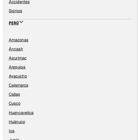
Accidentes
Sismos
PERÚ
Amazonas
Áncash
Apurímac
Arequipa
Ayacucho
Cajamarca
Callao
Cusco
Huancavelica
Huánuco
Ica
Junín