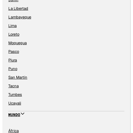
La Libertad
Lambayeque
Lima
Loreto
Moquegua
Pasco
Piura
Puno
San Martín
Tacna
Tumbes
Ucayali
MUNDO
África