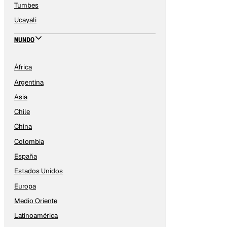
Tumbes
Ucayali
MUNDO
África
Argentina
Asia
Chile
China
Colombia
España
Estados Unidos
Europa
Medio Oriente
Latinoamérica