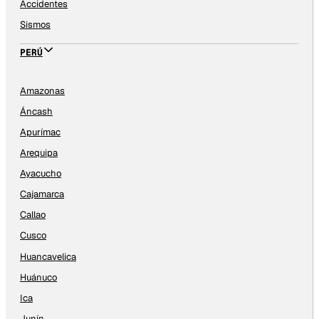
Accidentes
Sismos
PERÚ
Amazonas
Áncash
Apurímac
Arequipa
Ayacucho
Cajamarca
Callao
Cusco
Huancavelica
Huánuco
Ica
Junín