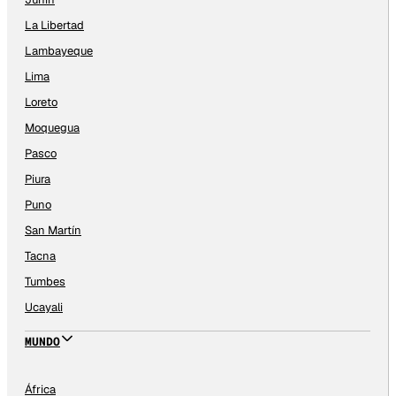
La Libertad
Lambayeque
Lima
Loreto
Moquegua
Pasco
Piura
Puno
San Martín
Tacna
Tumbes
Ucayali
MUNDO
África