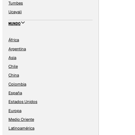
Tumbes
Ucayali
MUNDO
África
Argentina
Asia
Chile
China
Colombia
España
Estados Unidos
Europa
Medio Oriente
Latinoamérica