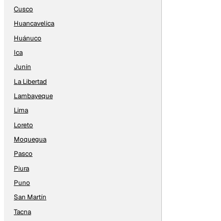
Cusco
Huancavelica
Huánuco
Ica
Junín
La Libertad
Lambayeque
Lima
Loreto
Moquegua
Pasco
Piura
Puno
San Martín
Tacna