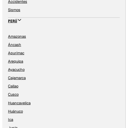
Accidentes
Sismos
PERÚ
Amazonas
Áncash
Apurímac
Arequipa
Ayacucho
Cajamarca
Callao
Cusco
Huancavelica
Huánuco
Ica
Junín