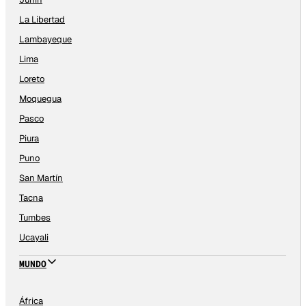
La Libertad
Lambayeque
Lima
Loreto
Moquegua
Pasco
Piura
Puno
San Martín
Tacna
Tumbes
Ucayali
MUNDO
África