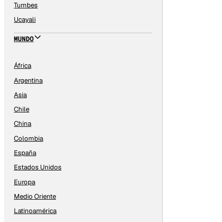
Tumbes
Ucayali
MUNDO
África
Argentina
Asia
Chile
China
Colombia
España
Estados Unidos
Europa
Medio Oriente
Latinoamérica