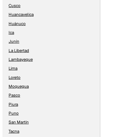
Cusco
Huancavelica
Huánuco
Ica
Junín
La Libertad
Lambayeque
Lima
Loreto
Moquegua
Pasco
Piura
Puno
San Martín
Tacna