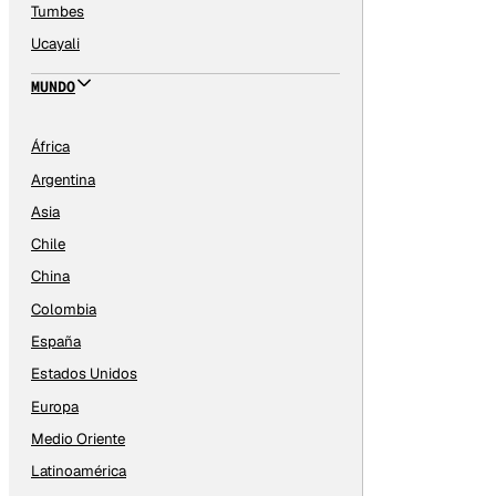
Tumbes
Ucayali
MUNDO
África
Argentina
Asia
Chile
China
Colombia
España
Estados Unidos
Europa
Medio Oriente
Latinoamérica