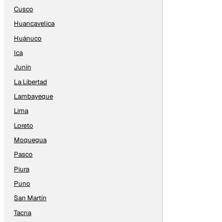
Cusco
Huancavelica
Huánuco
Ica
Junín
La Libertad
Lambayeque
Lima
Loreto
Moquegua
Pasco
Piura
Puno
San Martín
Tacna