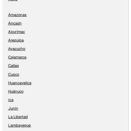
Amazonas
Áncash
Apurímac
Arequipa
Ayacucho
Cajamarca
Callao
Cusco
Huancavelica
Huánuco
Ica
Junín
La Libertad
Lambayeque