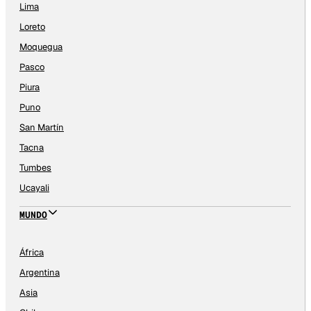
Lima
Loreto
Moquegua
Pasco
Piura
Puno
San Martín
Tacna
Tumbes
Ucayali
MUNDO
África
Argentina
Asia