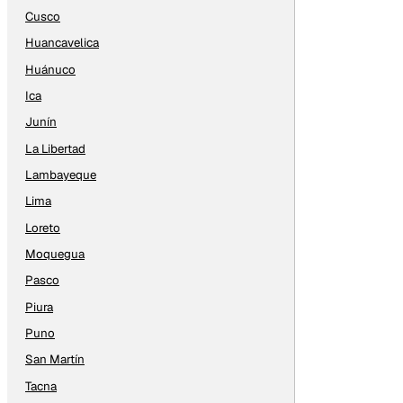
Cusco
Huancavelica
Huánuco
Ica
Junín
La Libertad
Lambayeque
Lima
Loreto
Moquegua
Pasco
Piura
Puno
San Martín
Tacna