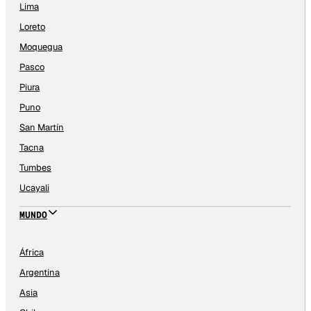
Lima
Loreto
Moquegua
Pasco
Piura
Puno
San Martín
Tacna
Tumbes
Ucayali
MUNDO
África
Argentina
Asia