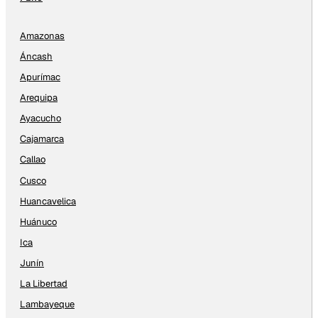
Amazonas
Áncash
Apurímac
Arequipa
Ayacucho
Cajamarca
Callao
Cusco
Huancavelica
Huánuco
Ica
Junín
La Libertad
Lambayeque