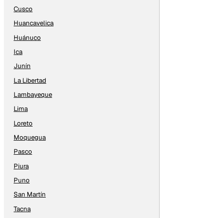
Cusco
Huancavelica
Huánuco
Ica
Junín
La Libertad
Lambayeque
Lima
Loreto
Moquegua
Pasco
Piura
Puno
San Martín
Tacna