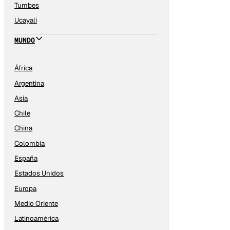
Tumbes
Ucayali
MUNDO
África
Argentina
Asia
Chile
China
Colombia
España
Estados Unidos
Europa
Medio Oriente
Latinoamérica