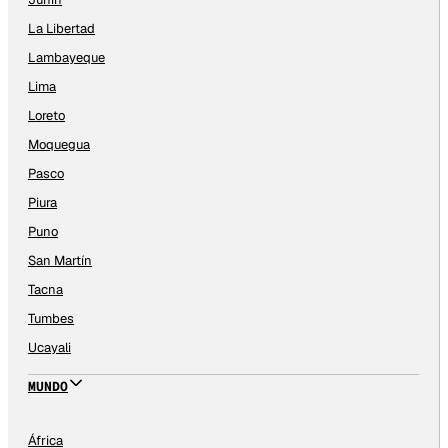
La Libertad
Lambayeque
Lima
Loreto
Moquegua
Pasco
Piura
Puno
San Martín
Tacna
Tumbes
Ucayali
MUNDO
África