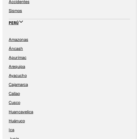
Accidentes
Sismos
PERÚ
Amazonas
Áncash
Apurímac
Arequipa
Ayacucho
Cajamarca
Callao
Cusco
Huancavelica
Huánuco
Ica
Junín