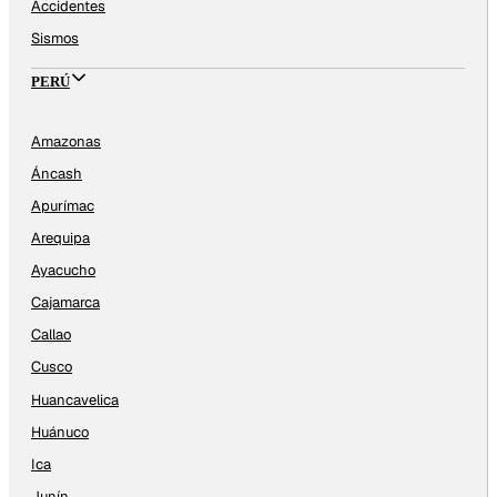
Accidentes
Sismos
PERÚ
Amazonas
Áncash
Apurímac
Arequipa
Ayacucho
Cajamarca
Callao
Cusco
Huancavelica
Huánuco
Ica
Junín