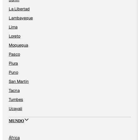
La Libertad
Lambayeque
Lima
Loreto
Moquegua
Pasco
Piura
Puno
San Martín
Tacna
Tumbes
Ucayali
MUNDO
África