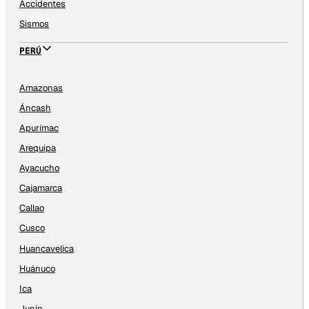
Accidentes
Sismos
PERÚ
Amazonas
Áncash
Apurímac
Arequipa
Ayacucho
Cajamarca
Callao
Cusco
Huancavelica
Huánuco
Ica
Junín