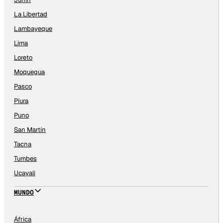
La Libertad
Lambayeque
Lima
Loreto
Moquegua
Pasco
Piura
Puno
San Martín
Tacna
Tumbes
Ucayali
MUNDO
África