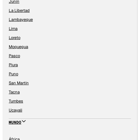
Junín
La Libertad
Lambayeque
Lima
Loreto
Moquegua
Pasco
Piura
Puno
San Martín
Tacna
Tumbes
Ucayali
MUNDO
África