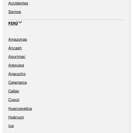
Accidentes
Sismos
PERÚ
Amazonas
Áncash
Apurímac
Arequipa
Ayacucho
Cajamarca
Callao
Cusco
Huancavelica
Huánuco
Ica