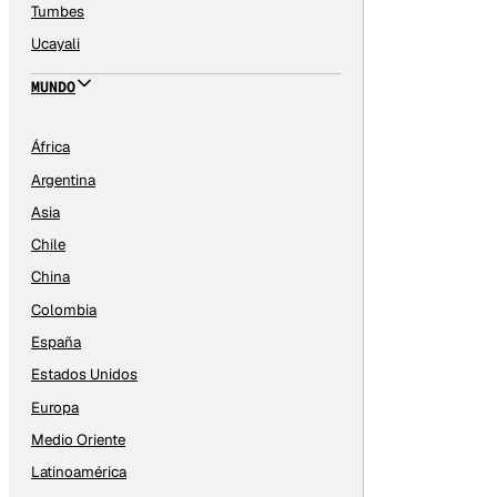
Tumbes
Ucayali
MUNDO
África
Argentina
Asia
Chile
China
Colombia
España
Estados Unidos
Europa
Medio Oriente
Latinoamérica