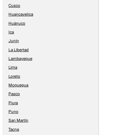
Cusco
Huancavelica
Huánuco
Ica
Junín
La Libertad
Lambayeque
Lima
Loreto
Moquegua
Pasco
Piura
Puno
San Martín
Tacna