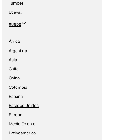
Tumbes
Ucayali
MUNDO
África
Argentina
Asia
Chile
China
Colombia
España
Estados Unidos
Europa
Medio Oriente
Latinoamérica