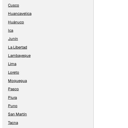
Cusco
Huancavelica
Huánuco
Ica
Junín
La Libertad
Lambayeque
Lima
Loreto
Moquegua
Pasco
Piura
Puno
San Martín
Tacna