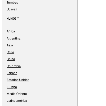
Tumbes
Ucayali
MUNDO
África
Argentina
Asia
Chile
China
Colombia
España
Estados Unidos
Europa
Medio Oriente
Latinoamérica