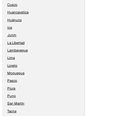
Cusco
Huancavelica
Huánuco
Ica
Junín
La Libertad
Lambayeque
Lima
Loreto
Moquegua
Pasco
Piura
Puno
San Martín
Tacna